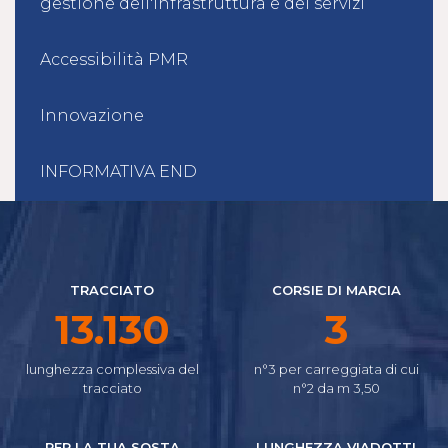
gestione dell'infrastruttura e dei servizi
Accessibilità PMR
Innovazione
INFORMATIVA END
TRACCIATO
CORSIE DI MARCIA
15.150
4
lunghezza complessiva del
n°3 per carreggiata di cui
tracciato
n°2 da m 3,50
PER LA TUA SOSTA
LUNGHEZZA VIADOTTI