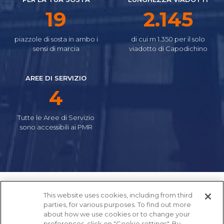
22
2.475
piazzole di sosta in ambo i
di cui m 1.350 per il solo
sensi di marcia
viadotto di Capodichino
AREE DI SERVIZIO
5
Tutte le Aree di Servizio
sono accessibili ai PMR
This website uses cookies, including from third
parties, for various purposes. To find out more
about how we use cookies or to change your
preferences, click on "Cookie settings". By