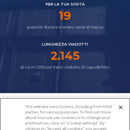
PER LA TUA SOSTA
21
piazzole di sosta in ambo i sensi di marcia
LUNGHEZZA VIADOTTI
2.392
di cui m 1.350 per il solo viadotto di Capodichino
This website uses cookies, including from third
parties, for various purposes. To find out more
about how we use cookies or to change your
preferences, click on "Cookie settings". By
clicking on "Accept all cookies", you accept