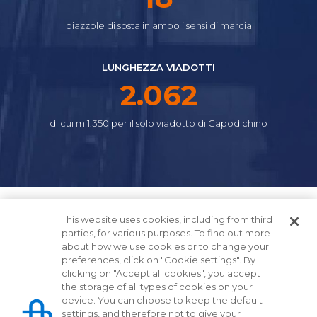
piazzole di sosta in ambo i sensi di marcia
LUNGHEZZA VIADOTTI
2.310
di cui m 1.350 per il solo viadotto di Capodichino
This website uses cookies, including from third
parties, for various purposes. To find out more
about how we use cookies or to change your
preferences, click on "Cookie settings". By
clicking on "Accept all cookies", you accept
the storage of all types of cookies on your
device. You can choose to keep the default
settings, and therefore not to give your