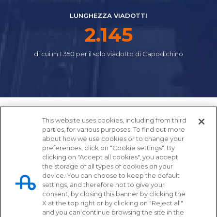
LUNGHEZZA VIADOTTI
2.392
di cui m 1.350 per il solo viadotto di Capodichino
This website uses cookies, including from third
parties, for various purposes. To find out more
about how we use cookies or to change your
preferences, click on "Cookie settings". By
clicking on "Accept all cookies", you accept
the storage of all types of cookies on your
device. You can choose to keep the default
settings, and therefore not to give your
Tangenziale di Napoli S.p.A.
consent, by closing this banner by clicking the
X at the top right or by clicking on "Reject all"
Via Cintia, svincolo Fuorigrotta
and you can continue browsing the site in the