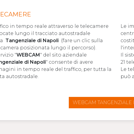
LECAMERE
ffico in tempo reale attraverso le telecamere
Le i
locate lungo il tracciato autostradale
cent
la
Tangenziale di Napoli
(fare un clic sulla
costi
ecamera posizionata lungo il percorso).
l'inte
ervizio "
WEBCAM
" del sito aziendale
Il si
genziale di Napoli
" consente di avere
21 te
agini in tempo reale del traffico, per tutta la
Le te
tta autostradale.
può a
WEBCAM TANGENZIALE 