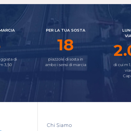
 MARCIA
PER LA TUA SOSTA
LUN
VI
4
22
2.
ggiata di
piazzole di sosta in
 m 3,50
ambo i sensi di marcia
di cui m 1
via
Cap
Chi Siamo