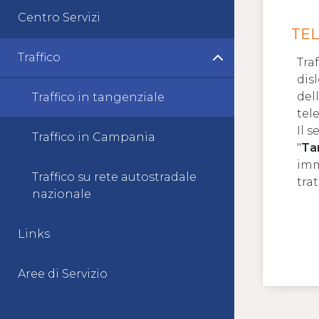
Centro Servizi
TE
Traffico
Tra
dis
del
Traffico in tangenziale
tel
Il s
Traffico in Campania
"
Tan
imm
Traffico su rete autostradale
tra
nazionale
Links
Aree di Servizio