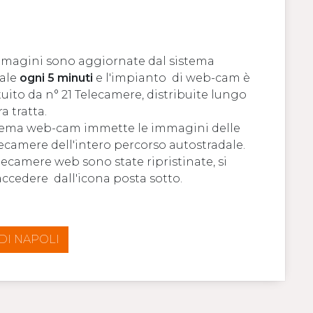
mmagini sono aggiornate dal sistema
rale
ogni 5 minuti
e l'impianto di web-cam è
tuito da n° 21 Telecamere, distribuite lungo
ra tratta.
stema web-cam immette le immagini delle
lecamere dell'intero percorso autostradale.
lecamere web sono state ripristinate, si
ccedere dall'icona posta sotto.
DI NAPOLI