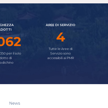
GHEZZA
AREE DI SERVIZIO
ADOTTI
5
475
Tutte le Aree di
.350 per il solo
Servizio sono
dotto di
accessibili ai PMR
odichino
News