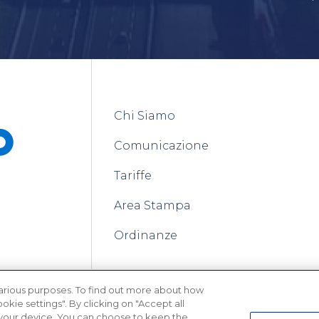
Chi Siamo
Comunicazione
Tariffe
Area Stampa
Ordinanze
 various purposes. To find out more about how
it
kie settings". By clicking on "Accept all
n your device. You can choose to keep the