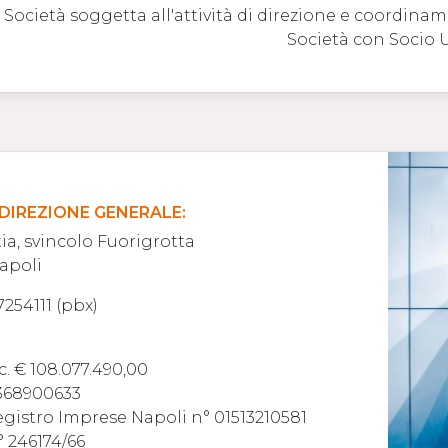
Società soggetta all'attività di direzione e coordina
Società con Socio 
 DIREZIONE GENERALE:
tia, svincolo Fuorigrotta
apoli
7254111 (pbx)
c. € 108.077.490,00
368900633
Registro Imprese Napoli n° 01513210581
° 246174/66