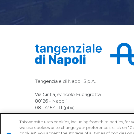
Tangenziale di Napoli S.p.A.
Via Cintia, svincolo Fuorigrotta
80126 - Napoli
081 72 54 111 (pbx)
info@tangenzialedinapoli.it
This website uses cookies, including from third parties, for
tangenzialedinapoli@pec.tangenzialedinapoli.
we use cookies or to change your preferences, click on "Coo
cookies", you accept the storage of all types of cookies o