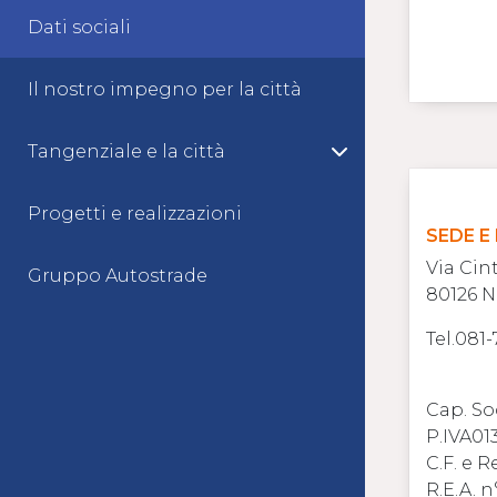
Dati sociali
Il nostro impegno per la città
Tangenziale e la città
Progetti e realizzazioni
SEDE E
Via Cin
Gruppo Autostrade
80126 N
Tel.081-
Cap. So
P.IVA01
C.F. e 
R.E.A. n