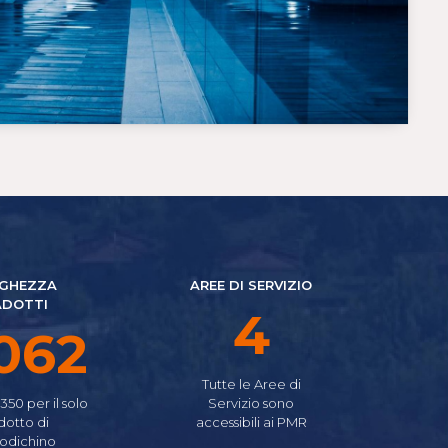
GHEZZA
AREE DI SERVIZIO
ADOTTI
5
557
Tutte le Aree di
.350 per il solo
Servizio sono
dotto di
accessibili ai PMR
odichino