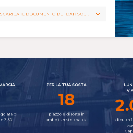
SCARICA IL DOCUMENTO DEI DATI SOCIALI
 MARCIA
PER LA TUA SOSTA
LUN
VI
4
23
2.
ggiata di
piazzole di sosta in
 m 3,50
ambo i sensi di marcia
di cui m 1
via
Cap