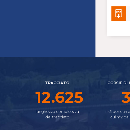
TRACCIATO
CORSIE DI
15.655
lunghezza complessiva
n°3 per carre
del tracciato
cui n°2 da