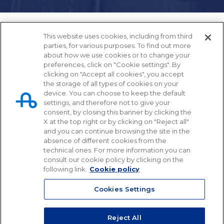
This website uses cookies, including from third
parties, for various purposes. To find out more
about how we use cookies or to change your
preferences, click on "Cookie settings". By
clicking on "Accept all cookies", you accept
the storage of all types of cookies on your
device. You can choose to keep the default
settings, and therefore not to give your
Tangenziale di Napoli S.p.A.
consent, by closing this banner by clicking the
X at the top right or by clicking on "Reject all"
Via Cintia, svincolo Fuorigrotta
and you can continue browsing the site in the
80126 - Napoli
absence of different cookies from the
technical ones. For more information you can
081 72 54 111 (pbx)
consult our cookie policy by clicking on the
following link.
Cookie policy
info@tangenzialedinapoli.it
tangenzialedinapoli@pec.tangenzialedinapoli.it
Cookies Settings
Reject All