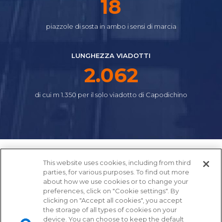
22
piazzole di sosta in ambo i sensi di marcia
LUNGHEZZA VIADOTTI
2.475
di cui m 1.350 per il solo viadotto di Capodichino
This website uses cookies, including from third
parties, for various purposes. To find out more
about how we use cookies or to change your
preferences, click on "Cookie settings". By
clicking on "Accept all cookies", you accept
the storage of all types of cookies on your
device. You can choose to keep the default