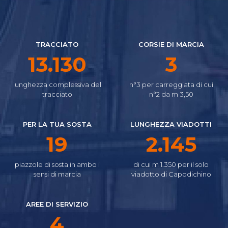
TRACCIATO
CORSIE DI MARCIA
14.645
4
lunghezza complessiva del
n°3 per carreggiata di cui
tracciato
n°2 da m 3,50
PER LA TUA SOSTA
LUNGHEZZA VIADOTTI
21
2.392
piazzole di sosta in ambo i
di cui m 1.350 per il solo
sensi di marcia
viadotto di Capodichino
AREE DI SERVIZIO
5