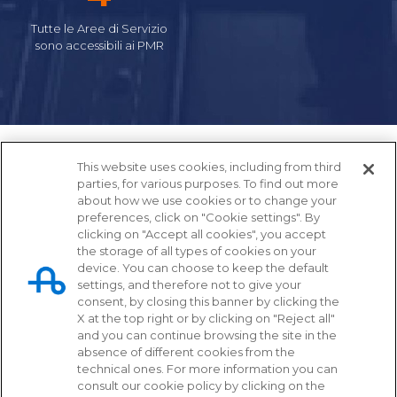
Tutte le Aree di Servizio
sono accessibili ai PMR
This website uses cookies, including from third
parties, for various purposes. To find out more
about how we use cookies or to change your
preferences, click on "Cookie settings". By
clicking on "Accept all cookies", you accept
the storage of all types of cookies on your
device. You can choose to keep the default
settings, and therefore not to give your
Tangenziale di Napoli S.p.A.
consent, by closing this banner by clicking the
X at the top right or by clicking on "Reject all"
Via Cintia, svincolo Fuorigrotta
and you can continue browsing the site in the
80126 - Napoli
absence of different cookies from the
technical ones. For more information you can
081 72 54 111 (pbx)
consult our cookie policy by clicking on the