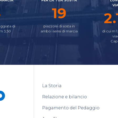
 MARCIA
PER LA TUA SOSTA
LUN
VI
4
24
2.
ggiata di
piazzole di sosta in
 m 3,50
ambo i sensi di marcia
di cui m 1
via
Cap
La Storia
Relazione e bilancio
Pagamento del Pedaggio