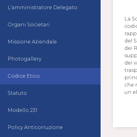
L'amministratore Delegato
La S
Organi Societari
codi
rapp
del 
Missione Aziendale
dei 
supp
Photogallery
dei v
tras
Codice Etico
prin
che 
un e
Statuto
Modello 231
Policy Anticorruzione