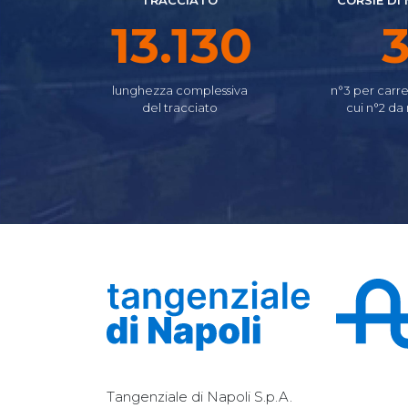
TRACCIATO
CORSIE DI
16.160
lunghezza complessiva
n°3 per carre
del tracciato
cui n°2 da
Tangenziale di Napoli S.p.A.