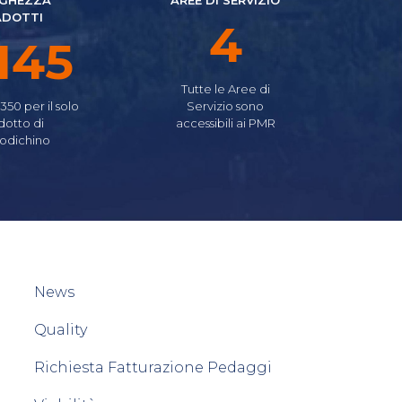
GHEZZA
AREE DI SERVIZIO
ADOTTI
5
640
Tutte le Aree di
.350 per il solo
Servizio sono
dotto di
accessibili ai PMR
odichino
News
Quality
Richiesta Fatturazione Pedaggi