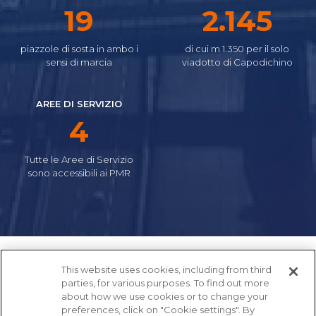
23
2.557
piazzole di sosta in ambo i
di cui m 1.350 per il solo
sensi di marcia
viadotto di Capodichino
AREE DI SERVIZIO
5
Tutte le Aree di Servizio
sono accessibili ai PMR
This website uses cookies, including from third
parties, for various purposes. To find out more
about how we use cookies or to change your
preferences, click on "Cookie settings". By