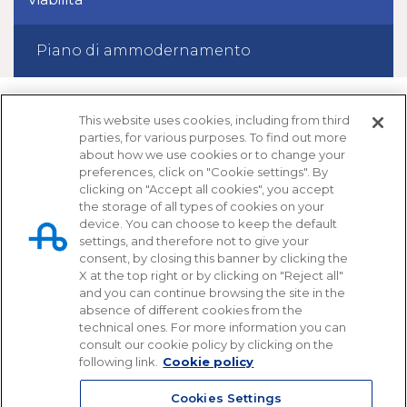
Piano di ammodernamento
This website uses cookies, including from third
parties, for various purposes. To find out more
about how we use cookies or to change your
preferences, click on "Cookie settings". By
clicking on "Accept all cookies", you accept
the storage of all types of cookies on your
device. You can choose to keep the default
settings, and therefore not to give your
Tangenziale di Napoli S.p.A.
consent, by closing this banner by clicking the
X at the top right or by clicking on "Reject all"
Via Cintia, svincolo Fuorigrotta
and you can continue browsing the site in the
80126 - Napoli
absence of different cookies from the
technical ones. For more information you can
081 72 54 111 (pbx)
consult our cookie policy by clicking on the
following link.
Cookie policy
info@tangenzialedinapoli.it
tangenzialedinapoli@pec.tangenzialedinapoli.it
Cookies Settings