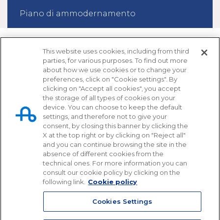
Piano di ammodernamento
This website uses cookies, including from third
parties, for various purposes. To find out more
about how we use cookies or to change your
preferences, click on "Cookie settings". By
clicking on "Accept all cookies", you accept
the storage of all types of cookies on your
device. You can choose to keep the default
settings, and therefore not to give your
Tangenziale di Napoli S.p.A.
consent, by closing this banner by clicking the
X at the top right or by clicking on "Reject all"
Via Cintia, svincolo Fuorigrotta
and you can continue browsing the site in the
80126 - Napoli
absence of different cookies from the
technical ones. For more information you can
081 72 54 111 (pbx)
consult our cookie policy by clicking on the
following link.
Cookie policy
info@tangenzialedinapoli.it
tangenzialedinapoli@pec.tangenzialedinapoli.it
Cookies Settings