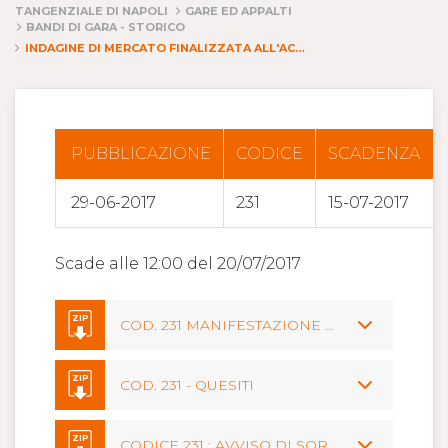
TANGENZIALE DI NAPOLI
GARE ED APPALTI
BANDI DI GARA - STORICO
INDAGINE DI MERCATO FINALIZZATA ALL'ACQUISIZIONE DI MANIFESTAZIONI DI INTERESSE NELL'AMBITO DI PROCEDURA NEGOZIATA, SENZA PREVIA PUBBLICAZIONE DI BANDO DI GARA, AI SENSI DELL'ART. 36 COMMA 2 LETT. C) DEL D. LGS. 50/2016 E S.M.I., PER IL CONFERIMENTO IN APPALTO DEI "LAVORI DI RIPRISTINO DEL CALCESTRUZZO AMMALORATO DEI CORDOLI LATERALI SUI VIADOTTI E CAVALCAVIA"
PUBBLICAZIONE
CODICE
SCADENZA
29-06-2017
231
15-07-2017
Scade alle 12:00 del 20/07/2017
ZIP
COD. 231 MANIFESTAZIONE DI INTERESSE SCAD. 20 LUGLIO 2017 ORE 12.00
ZIP
COD. 231 - QUESITI
ZIP
CODICE 231 : AVVISO DI SORTEGGIO PUBBLICO 31 LUGLIO 2017 ORE 11:30