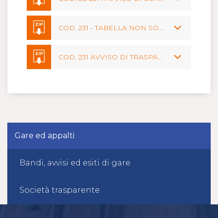
ZIP
COD. 231 - TABELLA NON SORTEGGIATI E NON AMMESSI
ZIP
COD. 231 AVVISO DI TRASPARENZA ART. 29 C. 1 D. LGS. 50-16 SMI
Gare ed appalti
Bandi, avvisi ed esiti di gare
Società trasparente