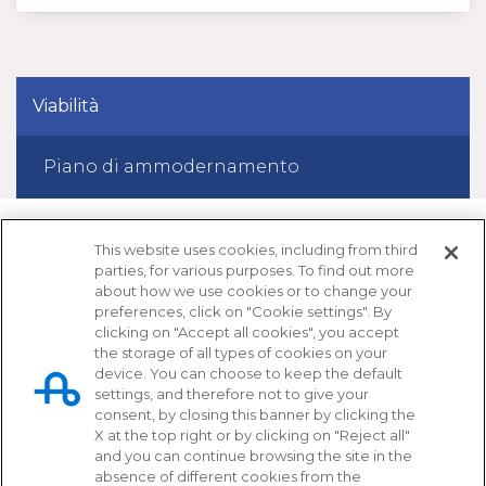
Viabilità
Piano di ammodernamento
This website uses cookies, including from third
parties, for various purposes. To find out more
about how we use cookies or to change your
preferences, click on "Cookie settings". By
clicking on "Accept all cookies", you accept
the storage of all types of cookies on your
device. You can choose to keep the default
settings, and therefore not to give your
Tangenziale di Napoli S.p.A.
consent, by closing this banner by clicking the
X at the top right or by clicking on "Reject all"
Via Cintia, svincolo Fuorigrotta
and you can continue browsing the site in the
80126 - Napoli
absence of different cookies from the