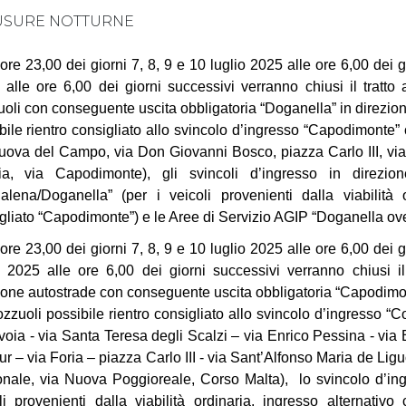
USURE NOTTURNE
 ore 23,00 dei giorni 7, 8, 9 e 10 luglio 2025 alle ore 6,00 dei 
o alle ore 6,00 dei giorni successivi verranno chiusi il tratt
oli con conseguente uscita obbligatoria “Doganella” in direzione
bile rientro consigliato allo svincolo d’ingresso “Capodimonte
uova del Campo, via Don Giovanni Bosco, piazza Carlo III, via
ia, via Capodimonte), gli svincoli d’ingresso in direzio
lena/Doganella” (per i veicoli provenienti dalla viabilità 
gliato “Capodimonte”) e le Aree di Servizio AGIP “Doganella ov
 ore 23,00 dei giorni 7, 8, 9 e 10 luglio 2025 alle ore 6,00 dei 
o 2025 alle ore 6,00 dei giorni successivi verranno chiusi i
ione autostrade con conseguente uscita obbligatoria “Capodimont
zzuoli possibile rientro consigliato allo svincolo d’ingresso 
voia - via Santa Teresa degli Scalzi – via Enrico Pessina - via
r – via Foria – piazza Carlo III - via Sant’Alfonso Maria de Lig
nale, via Nuova Poggioreale, Corso Malta), lo svincolo d’ing
li provenienti dalla viabilità ordinaria, ingresso alternativo