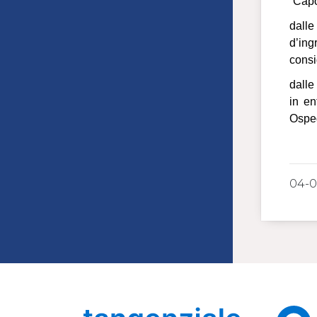
“Capo
dalle
d’ing
consi
dalle
in en
Osped
04-0