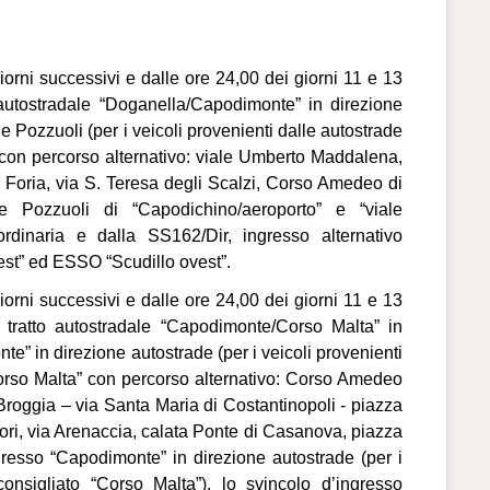
giorni successivi e dalle ore 24,00 dei giorni 11 e 13
o autostradale “Doganella/Capodimonte” in direzione
 Pozzuoli (per i veicoli provenienti dalle autostrade
” con percorso alternativo: viale Umberto Maddalena,
 Foria, via S. Teresa degli Scalzi, Corso Amedeo di
ne Pozzuoli di “Capodichino/aeroporto” e “viale
ordinaria e dalla SS162/Dir, ingresso alternativo
est” ed ESSO “Scudillo ovest”.
giorni successivi e dalle ore 24,00 dei giorni 11 e 13
l tratto autostradale “Capodimonte/Corso Malta” in
e” in direzione autostrade (per i veicoli provenienti
“Corso Malta” con percorso alternativo: Corso Amedeo
 Broggia – via Santa Maria di Costantinopoli - piazza
uori, via Arenaccia, calata Ponte di Casanova, piazza
resso “Capodimonte” in direzione autostrade (per i
 consigliato “Corso Malta”), lo svincolo d’ingresso