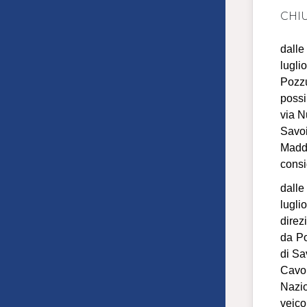
CHI
dalle
lugli
Pozzu
possi
via N
Savo
Madda
consi
dalle
lugli
direz
da Po
di Sa
Cavou
Nazio
veico