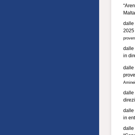
“Aren
Malta”
dalle
2025 
proveni
dalle
in di
dalle
prov
Aminei
dalle
direz
dalle
in ent
dalle