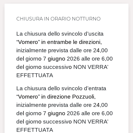
CHIUSURA IN ORARIO NOTTURNO
La chiusura dello svincolo d’uscita
“
Vomero
”
in entrambe le direzioni,
inizialmente prevista dalle ore 2
4
,00
de
l
giorn
o
7
giugno
2026 alle ore 6,00
de
l
giorn
o
successiv
o
NON VERRA’
EFFETTUATA
La chiusura dello svincolo d’entrata
“
Vomero
”
in direzione Pozzuoli,
inizialmente prevista dalle ore 2
4
,00
de
l
giorn
o
7
giugno
2026 alle ore 6,00
de
l
giorn
o
successiv
o
NON VERRA’
EFFETTUATA