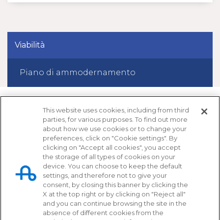
Viabilità
Piano di ammodernamento
This website uses cookies, including from third
parties, for various purposes. To find out more
about how we use cookies or to change your
preferences, click on "Cookie settings". By
clicking on "Accept all cookies", you accept
the storage of all types of cookies on your
device. You can choose to keep the default
settings, and therefore not to give your
Tangenziale di Napoli S.p.A.
consent, by closing this banner by clicking the
X at the top right or by clicking on "Reject all"
Via Cintia, svincolo Fuorigrotta
and you can continue browsing the site in the
80126 - Napoli
absence of different cookies from the