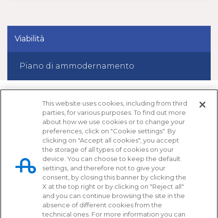
Viabilità
Piano di ammodernamento
This website uses cookies, including from third
parties, for various purposes. To find out more
about how we use cookies or to change your
preferences, click on "Cookie settings". By
clicking on "Accept all cookies", you accept
the storage of all types of cookies on your
device. You can choose to keep the default
settings, and therefore not to give your
Tangenziale di Napoli S.p.A.
consent, by closing this banner by clicking the
X at the top right or by clicking on "Reject all"
Via Cintia, svincolo Fuorigrotta
and you can continue browsing the site in the
80126 - Napoli
absence of different cookies from the
technical ones. For more information you can
081 72 54 111 (pbx)