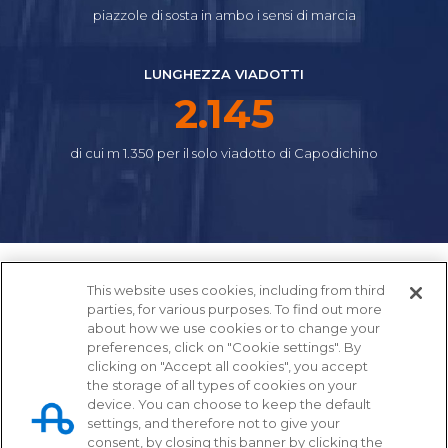
piazzole di sosta in ambo i sensi di marcia
LUNGHEZZA VIADOTTI
2.392
di cui m 1.350 per il solo viadotto di Capodichino
This website uses cookies, including from third
parties, for various purposes. To find out more
about how we use cookies or to change your
preferences, click on "Cookie settings". By
clicking on "Accept all cookies", you accept
the storage of all types of cookies on your
device. You can choose to keep the default
settings, and therefore not to give your
Tangenziale di Napoli S.p.A.
consent, by closing this banner by clicking the