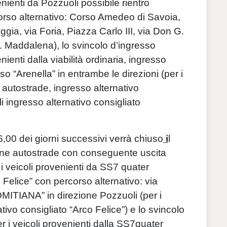
nienti da Pozzuoli possibile rientro
corso alternativo: Corso Amedeo di Savoia,
gia, via Foria, Piazza Carlo III, via Don G.
. Maddalena), lo svincolo d’ingresso
ienti dalla viabilità ordinaria, ingresso
so “Arenella” in entrambe le direzioni (per i
ne autostrade, ingresso alternativo
 ingresso alternativo consigliato
6,00 dei giorni successivi verrà chiuso
i
l
ione autostrade con conseguente uscita
i veicoli provenienti da SS7 quater
o Felice” con percorso alternativo: via
MITIANA” in direzione Pozzuoli (per i
ativo consigliato “Arco Felice”) e lo svincolo
r i veicoli provenienti dalla SS7quater