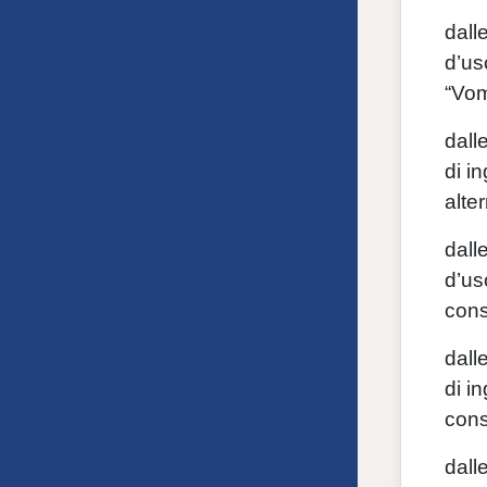
dall
d’us
“Vom
dall
di i
alte
dall
d’us
cons
dall
di i
cons
dall