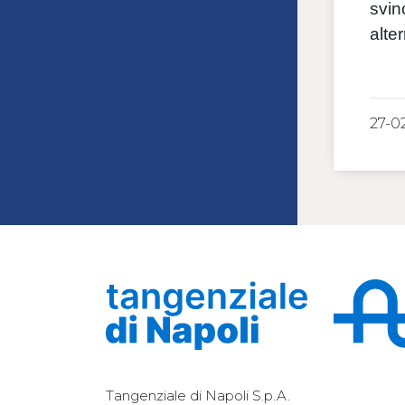
svin
alte
27-0
Tangenziale di Napoli S.p.A.