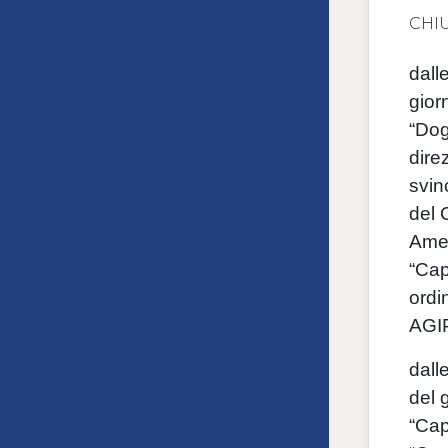
CHI
dall
gior
“Dog
dire
svin
del 
Amed
“Cap
ordi
AGIP
dall
del 
“Cap