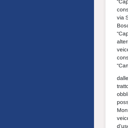
“Cap
cons
via 
Bosc
“Cap
alte
veic
cons
“Cam
dall
trat
obbl
poss
Mont
veic
d’us