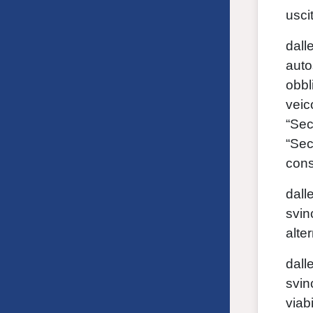
usci
dall
auto
obbl
veic
“Sec
“Sec
cons
dall
svin
alte
dall
svin
viab