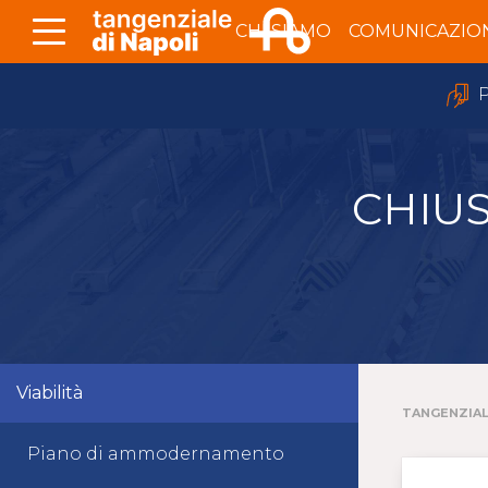
Skip to Main Content
CHI SIAMO
COMUNICAZIO
P
CHIU
Viabilità
TANGENZIAL
Piano di ammodernamento