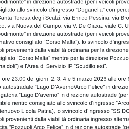
odimonte” in direzione autostrade (per i veicoli prove
igliato allo svincolo d’ingresso “Doganella” con per
Santa Teresa degli Scalzi, via Enrico Pessina, via Brog
o, via Nuova del Campo, via V. De Giaxa, viale C. U
odimonte” in direzione autostrade (per i veicoli proven
rnativo consigliato “Corso Malta”), lo svincolo d’ingres
oli provenienti dalla viabilità ordinaria per la direzio
igliato “Corso Malta” mentre per la direzione Pozzuoli
aldoli”) e l’Area di Servizio IP “Scudillo est”.
e ore 23,00 dei giorni 2, 3, 4 e 5 marzo 2026 alle ore 
to autostradale “Lago D’Averno/Arco Felice” in direz
igatoria “Lago D’averno” in direzione autostrade (per 
ibile rientro consigliato allo svincolo d’ingresso “Arc
enuovo Licola Patria), lo svincolo d’ingresso “SS DO
oli provenienti dalla viabilità ordinaria ingresso altern
cita “Pozzuoli Arco Felice” in direzione autostrade (pe