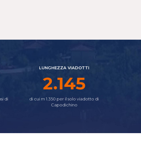
LUNGHEZZA VIADOTTI
2.640
si di
di cui m 1.350 per il solo viadotto di
Capodichino