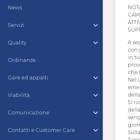
NOT
News
CAMP
ATTI
Servizi
SUP
A se
Quality
con 
in t
Ordinanze
prov
che 
Gare ed appalti
Nel 
emer
della
Viabilità
Si r
della
Comunicazione
veng
gior
Contatti e Customer Care
Sulla
Tang