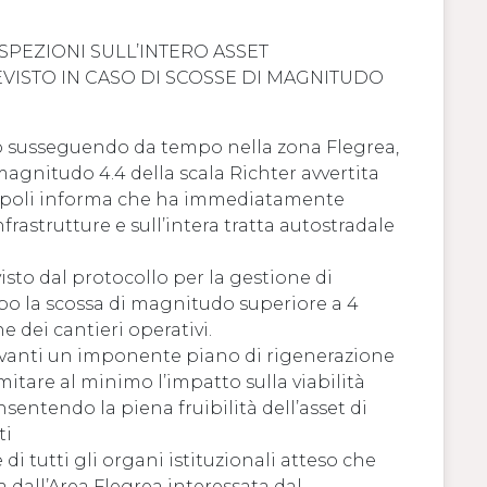
ISPEZIONI SULL’INTERO ASSET
EVISTO IN CASO DI SCOSSE DI MAGNITUDO
no susseguendo da tempo nella zona Flegrea,
magnitudo 4.4 della scala Richter avvertita
 Napoli informa che ha immediatamente
rastrutture e sull’intera tratta autostradale
isto dal protocollo per la gestione di
opo la scossa di magnitudo superiore a 4
ne dei cantieri operativi.
 avanti un imponente piano di rigenerazione
limitare al minimo l’impatto sulla viabilità
entendo la piena fruibilità dell’asset di
ti
 di tutti gli organi istituzionali atteso che
a dall’Area Flegrea interessata dal