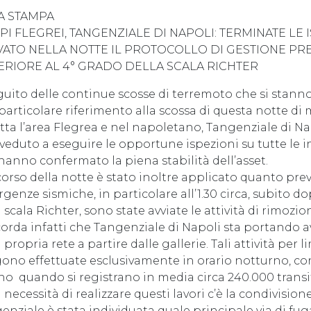
A STAMPA
I FLEGREI, TANGENZIALE DI NAPOLI: TERMINATE LE 
VATO NELLA NOTTE IL PROTOCOLLO DI GESTIONE PR
ERIORE AL 4° GRADO DELLA SCALA RICHTER
guito delle continue scosse di terremoto che si stan
particolare riferimento alla scossa di questa notte di 
utta l’area Flegrea e nel napoletano, Tangenziale di
veduto a eseguire le opportune ispezioni su tutte le inf
hanno confermato la piena stabilità dell’asset.
corso della notte è stato inoltre applicato quanto prev
genze sismiche, in particolare all’1.30 circa, subito d
 scala Richter, sono state avviate le attività di rimozio
icorda infatti che Tangenziale di Napoli sta portando
 propria rete a partire dalle gallerie. Tali attività per 
ono effettuate esclusivamente in orario notturno, cons
no quando si registrano in media circa 240.000 transi
 necessità di realizzare questi lavori c’è la condivisione
enziale è stata individuata quale principale via di fug