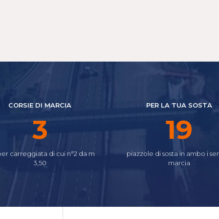
CORSIE DI MARCIA
PER LA TUA SOSTA
4
24
per carreggiata di cui n°2 da m
piazzole di sosta in ambo i sen
3,50
marcia